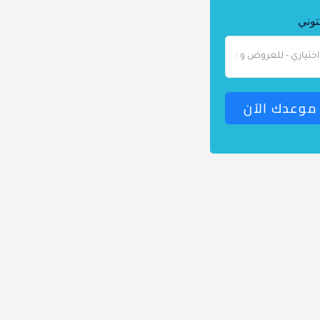
كتوني
 موعدك الآن