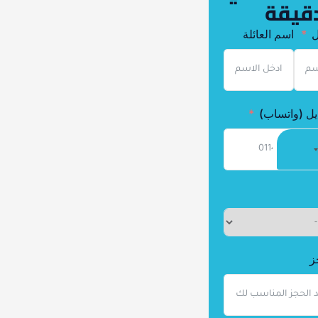
قيقة
ل
اسم العائلة
يل (واتساب)
ز