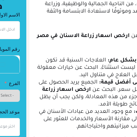
د
من الناحية الجمالية والوظيفية، وزراعة
مد وموثوقًا لاستعادة الابتسامة والثقة
الاسم الاو
عن
ارخص اسعار زراعة الاسنان في مصر
رقم الموبا
 بشكل عام:
العلاجات السنية قد تكون
 ليست استثناءً. البحث عن خيارات معقولة
 العلاج في متناول اليد.
لى أفضل قيمة:
الجميع يريد الحصول على
الفرع
ل سعر. البحث عن
ارخص اسعار زراعة
زء من هذه المعادلة، ولكن يجب أن يظل
تائج طويلة الأمد.
موعد الحج
:
مع وجود العديد من عيادات الأسنان في
 مقارنة الأسعار والخدمات للعثور على
سب ميزانيتهم واحتياجاتهم.