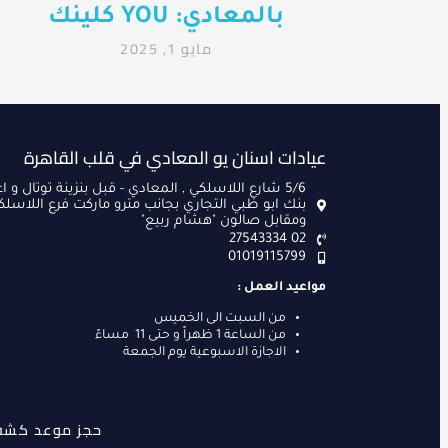
بالمعادي: YOU كلينك
مايو 1, 2025
عيادات اسنان يو المعادي في قلب القاهرة
5/6 شارع اللاسلكي , المعادي - قبل بنزينة توتال و ا
بنك ابو ظبي التجاري بجانب مترو ماركت فرع اللاسلك
ومقابل صالون "هشام ربيع"
02 27543334
01019115799
مواعيد العمل :
من السبت الى الخميس
من الساعة 1 ظهراً و حتى 11 مساءً
الاجازة الاسبوعية يوم الجمعة
حجز موعد كش