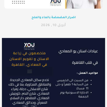
اضرار المضمضة بالماء والملح
أبريل 10, 2026
عيادات اسنان يو المعادي
متخصصون في زراعة
الاسنان و تقويم الاسنان
في قلب القاهرة
في المعادي, القاهرة
مواعيد العمل :
نخدم سكان المعادي الجديدة
تقويم الاسنان في مصر
افضل عيادة اسنان اطفال
زراعة الأسنان في القاهرة
من السبت الى الخميس
والمناطق المجاورة، بما في ذلك:
من الساعة 1 ظهراً و حتى
شارع اللاسلكي، دجلة، زهراء
11 مساءً
المعادي، شارع النصر، كورنيش
الاجازة الاسبوعية يوم
المعادي، المقطم، دار السلام،
الجمعة
المعراج، وحدائق المعادي.